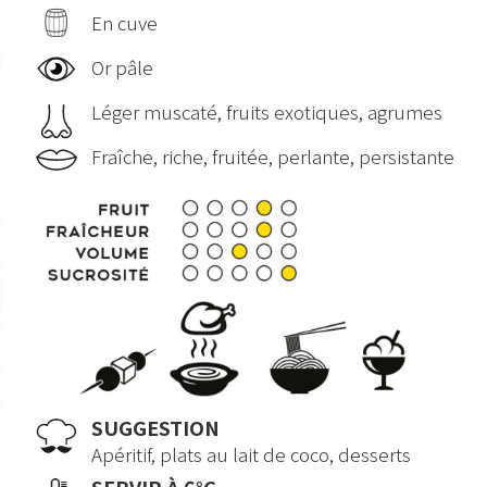
En cuve
Or pâle
Léger muscaté, fruits exotiques, agrumes
Fraîche, riche, fruitée, perlante, persistante
SUGGESTION
Apéritif, plats au lait de coco, desserts
SERVIR À 6°C