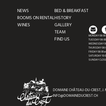
NEWS
BED & BREAKFAST
ROOMS ON RENTAL
HISTORY
WINES
GALLERY
TEAM
MONDAY 08:00 a
FIND US
TUESDAY 08:00 
WEDNESDAY 08:0
THURSDAY 08:00
FRIDAY 08:00 am
SATURDAY 10:00
SUNDAY CLOS
DOMAINE CHÂTEAU-DU-CREST, J. M
INFO@DOMAINEDUCREST.CH